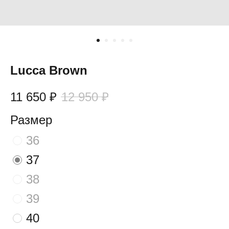
Lucca Brown
11 650
₽
12 950
₽
Размер
36
37
38
39
40