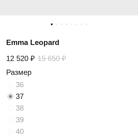
Emma Leopard
12 520
₽
15 650
₽
Размер
36
37
38
39
40