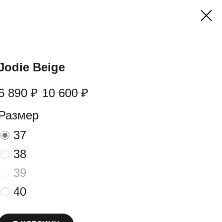
Jodie Beige
6 890
₽
10 600
₽
Размер
37
38
39
40